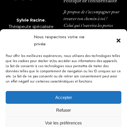
Politique de confidentialité
Je propose de t’accompagner pour
trouver ton chemin à toi !
Sylvie Racine
,
Celui qui t’ouvrira les portes
Thérapeute spécialisée
d’une vie légère et épanouie.
en gestion des émotions.
Nous respectons votre vie
privée
INFOLETTRE
Pour offrir les meilleures expériences, nous utilisons des technologies telles
MÉDIAS
que les cookies pour stocker et/ou accéder aux informations des appareils.
Le fait de consentir à ces technologies nous permettra de traiter des
info@sylvieracine.com
données telles que le comportement de navigation ou les ID uniques sur ce
site. Le fait de ne pas consentir ou de retirer son consentement peut avoir
un effet négatif sur certaines caractéristiques et fonctions.
CONTACT
Accepter
Refuser
Voir les préférences