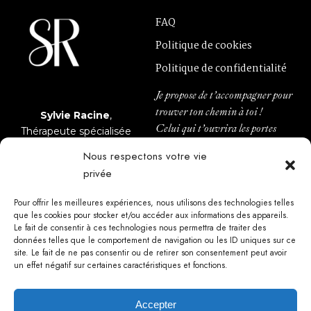
FAQ
Politique de cookies
Politique de confidentialité
Je propose de t’accompagner pour
trouver ton chemin à toi !
Sylvie Racine
,
Celui qui t’ouvrira les portes
Thérapeute spécialisée
d’une vie légère et épanouie.
en gestion des émotions.
Nous respectons votre vie
privée
INFOLETTRE
MÉDIAS
Pour offrir les meilleures expériences, nous utilisons des technologies telles
que les cookies pour stocker et/ou accéder aux informations des appareils.
info@sylvieracine.com
Le fait de consentir à ces technologies nous permettra de traiter des
données telles que le comportement de navigation ou les ID uniques sur ce
site. Le fait de ne pas consentir ou de retirer son consentement peut avoir
un effet négatif sur certaines caractéristiques et fonctions.
CONTACT
Accepter